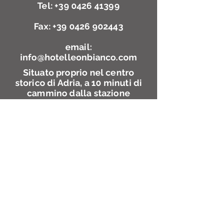
Tel: +39 0426 41399
Fax: +39 0426 902443
email:
info@hotelleonbianco.com
Situato proprio nel centro
storico di Adria, a 10 minuti di
cammino dalla stazione
ferroviaria e degli autobus,
l'Hotel Leon Bianco è un
elegante hotel le cui camere
sono dotate di aria
condizionata, minibar,
cassaforte, TV, pavimenti in
parquet, e ogni mattina vi
attende una colazione a buffet
a base di prodotti dolci e salati.
I servizi in loco includono
anche un bar, una sala lettura (