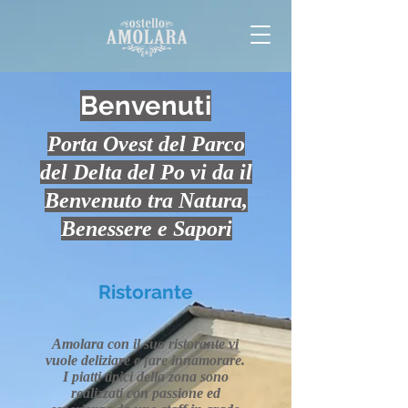
Benvenuti
Porta Ovest del Parco
del Delta del Po vi da il
Benvenuto tra Natura,
Benessere e Sapori
Ristorante
Amolara con il suo ristorante vi
vuole deliziare e fare innamorare.
I piatti tipici della zona sono
realizzati con passione ed