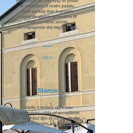
esperienza da uno staff in grado
di soddisfare il vostro palato.
Ogni portata trae le proprie
origini da questa terra ricca di
risorse e viene servita
accompagnata dai migliori vini.
Altro
Stanze
Ostello Amolara offre una
permanenza calda ed accogliente
per qualsiasi tipo di ospite, sia che
viaggi per lavoro, sia per piacere.