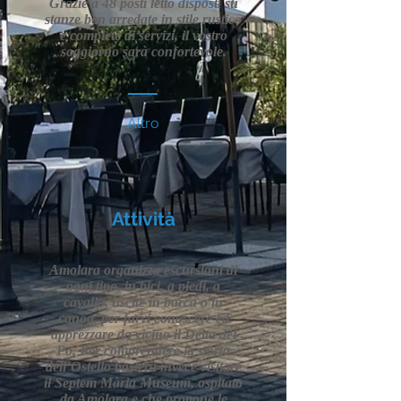
Grazie a 48 posti letto disposti su
stanze ben arredate in stile rustico
e complete di servizi, il vostro
soggiorno sarà confortevole.
Altro
Attività
Amolara organizza escursioni di
ogni tipo, in bici, a piedi, a
cavallo, uscite in barca o in
canoa, per farvi conoscere ed
apprezzare da vicino il Delta del
Po. Per comprendere la storia
dell’Ostello basterà invece visitare
il Septem Mària Museum, ospitato
da Amolara e che propone le